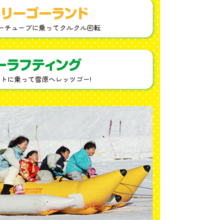
ーチューブに乗ってクルクル回転
トに乗って雪原へレッツゴー!