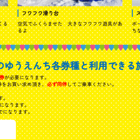
フワフワ滑り台
くる
空気でふくらませた 大きなフワフワ遊具があ
ボ
るよ
ち
のゆうえんち各券種と利用できる
券
が必要になります。
券をお買い求め頂き、
必ず同伴
してご乗車ください。
す。
になります。
でになります。