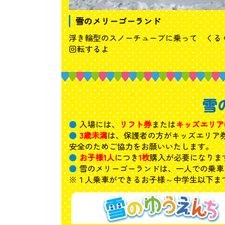
雪のメリーゴーランド
浮き輪型のスノーチューブに乗って くる
回転するよ
雪
入場には、
リフト券
または
キッズエリア
3歳未満
は、保護者の方がキッズエリア
安全のためご協力をお願いいたします。
お子様1人
につき
1枚
購入が必要になりま
雪のメリーゴーランドは、一人での乗車
※１人乗車ができるお子様～中学生以下ま