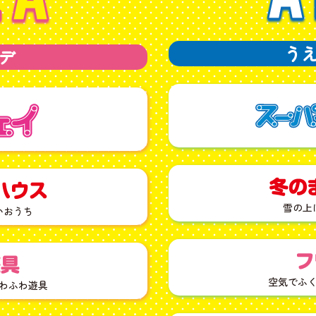
う
デ
雪の上
いおうち
空気でふ
わふわ遊具