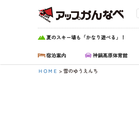
雪のゆうえんち|
夏のスキー場も「かなり遊べる」！
【公式】アップ
かんなべ｜兵庫
宿泊案内
神鍋高原体育館
県豊岡市・関
ＨＯＭＥ
>
雪のゆうえんち
西 アウトド
ア・キャンプ
場・熱気球・高
原アクティビテ
ィ