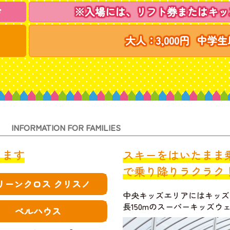
※入場には、リフト券またはキッ
ド
大人：3,000円
中学生以
INFORMATION FOR FAMILIES
ります
スキーをはいたまま
で乗り降りラクラク
リーンクロス クリスノ
中央キッズエリアにはキッズ
長150mのスーパーキッズウ
ベルハウス