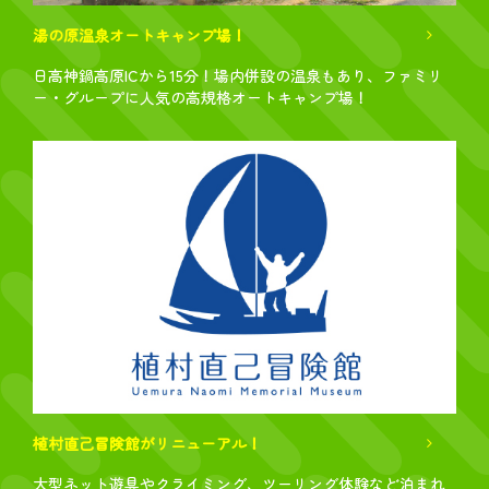
湯の原温泉オートキャンプ場！
日高神鍋高原ICから15分！場内併設の温泉もあり、ファミリ
ー・グループに人気の高規格オートキャンプ場！
植村直己冒険館がリニューアル！
大型ネット遊具やクライミング、​ツーリング体験など泊まれ