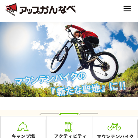
夏のスキー場も「かなり遊べる」！
スーパーウェイ復旧およ
神鍋高原キャンプ場
び通常営業再開のお知ら
せ|【公式】アップかんな
神鍋高原アクティビティ
べ｜兵庫県豊岡市・関
西 アウトドア・キャン
交通アクセス
プ場・熱気球・高原アク
ティビティ
宿泊案内
神鍋高原体育館