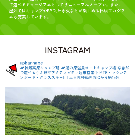
て遊べるミュージアムとしてリニューアルオープン。​また、
屋外ではキャンプやBBQ,たき火などが楽しめる体験プログラ
ムも充実しています。
INSTAGRAM
upkannabe
🏕️神鍋高原キャンプ場
🏕湯の原温泉オートキャンプ場
🍃自然
で遊べるうえ野平アクティビティ週末営業中
MTB・マウンテ
ンボード・グラススキー🚴‍♂️
🚗日高神鍋高原ICから約15分