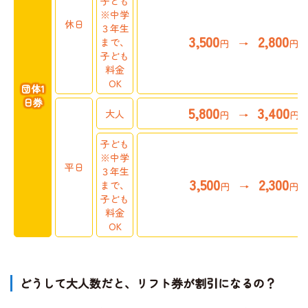
子ども
※中学
休日
３年生
3,500
2,800
まで、
ライブカメラ
円 →
円
子ども
料金
OK
団体1
日券
5,800
3,400
大人
円 →
円
子ども
※中学
平日
３年生
3,500
2,300
まで、
円 →
円
子ども
料金
OK
どうして大人数だと、リフト券が割引になるの？