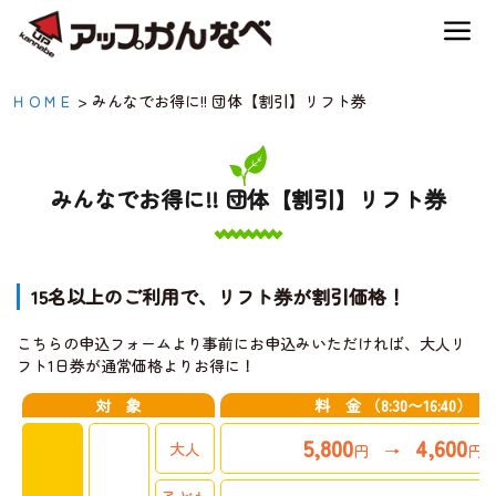
夏のスキー場も「かなり遊べる」！
みんなでお得に!! 団体
ＨＯＭＥ
>
みんなでお得に!! 団体【割引】リフト券
神鍋高原キャンプ場
【割引】リフト券|【公
式】アップかんなべ｜兵
みんなでお得に!! 団体【割引】リフト券
神鍋高原アクティビティ
庫県豊岡市・関西 アウ
トドア・キャンプ場・熱
交通アクセス
15名以上のご利用で、リフト券が割引価格！
気球・高原アクティビテ
ィ
こちらの申込フォームより事前にお申込みいただければ、大人リ
宿泊案内
フト1日券が通常価格よりお得に！
対 象
料 金 （8:30〜16:40）
神鍋高原体育館
5,800
4,600
大人
円 →
円