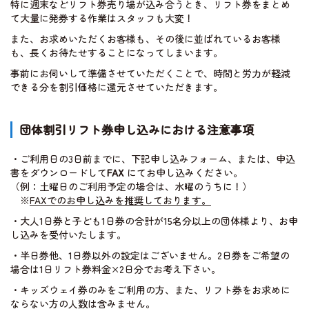
特に週末などリフト券売り場が込み合うとき、リフト券をまとめ
て大量に発券する作業はスタッフも大変！
また、お求めいただくお客様も、その後に並ばれているお客様
も、長くお待たせすることになってしまいます。
事前にお伺いして準備させていただくことで、時間と労力が軽減
できる分を割引価格に還元させていただきます。
団体割引リフト券申し込みにおける注意事項
・ご利用日の3日前までに、下記申し込みフォーム、または、申込
書をダウンロードして
FAX
にてお申し込みください。
（例：土曜日のご利用予定の場合は、水曜のうちに！）
※
FAXでのお申し込みを推奨しております。
・大人1日券と子ども1日券の合計が15名分以上の団体様より、お申
し込みを受付いたします。
・半日券他、1日券以外の設定はございません。2日券をご希望の
場合は1日リフト券料金×2日分でお考え下さい。
・キッズウェイ券のみをご利用の方、また、リフト券をお求めに
ならない方の人数は含みません。