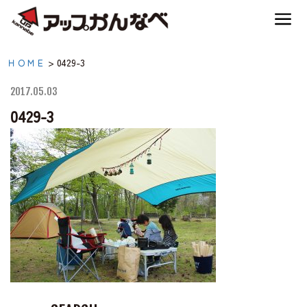
夏のスキー場も「かなり遊べる」！
0429-3|【公式】アップか
ＨＯＭＥ
>
0429-3
神鍋高原キャンプ場
んなべ｜兵庫県豊岡市・
2017.05.03
関西 アウトドア・キャ
0429-3
神鍋高原アクティビティ
ンプ場・熱気球・高原ア
クティビティ
交通アクセス
宿泊案内
神鍋高原体育館