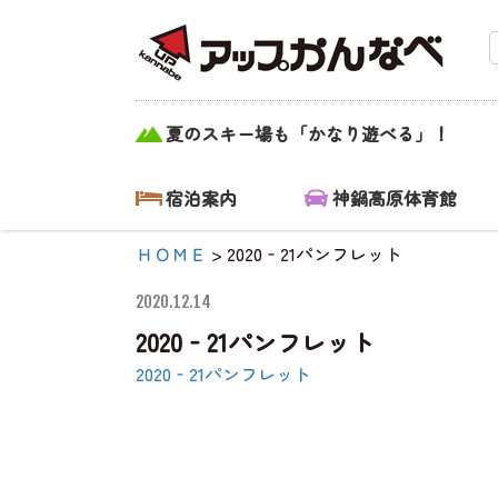
2020‐21パンフレ
夏のスキー場も「かなり遊べる」！
ット|【公式】ア
ップかんなべ｜
宿泊案内
神鍋高原体育館
兵庫県豊岡市・
ＨＯＭＥ
>
2020‐21パンフレット
関西 アウトド
2020.12.14
ア・キャンプ
2020‐21パンフレット
場・熱気球・高
2020‐21パンフレット
原アクティビテ
ィ