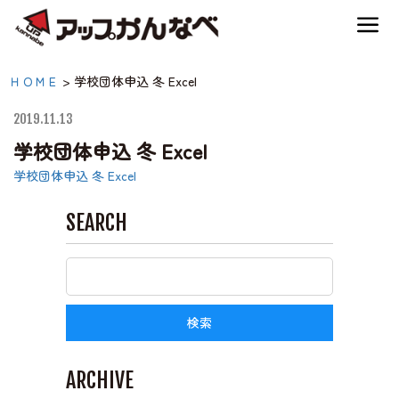
夏のスキー場も「かなり遊べる」！
学校団体申込 冬 Excel|
ＨＯＭＥ
>
学校団体申込 冬 Excel
神鍋高原キャンプ場
【公式】アップかんなべ
2019.11.13
｜兵庫県豊岡市・関西
学校団体申込 冬 Excel
神鍋高原アクティビティ
アウトドア・キャンプ
学校団体申込 冬 Excel
場・熱気球・高原アクテ
SEARCH
交通アクセス
ィビティ
宿泊案内
神鍋高原体育館
ARCHIVE