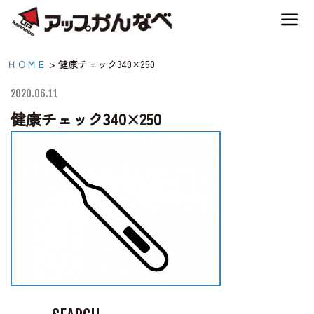
夏のスキー場も「かなり遊べる」！
健康チェック340×250|
ＨＯＭＥ
>
健康チェック340×250
神鍋高原キャンプ場
【公式】アップかんなべ
2020.06.11
｜兵庫県豊岡市・関西
健康チェック340×250
神鍋高原アクティビティ
アウトドア・キャンプ
場・熱気球・高原アクテ
交通アクセス
ィビティ
宿泊案内
神鍋高原体育館