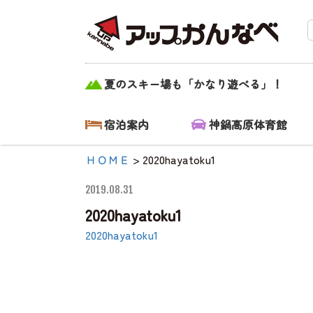
2020hayatoku1|
夏のスキー場も「かなり遊べる」！
【公式】アップ
かんなべ｜兵庫
宿泊案内
神鍋高原体育館
県豊岡市・関
ＨＯＭＥ
>
2020hayatoku1
西 アウトド
2019.08.31
ア・キャンプ
2020hayatoku1
場・熱気球・高
2020hayatoku1
原アクティビテ
ィ