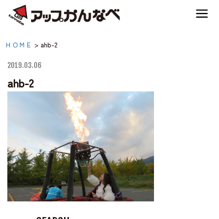
夏のスキー場も「かなり遊べる」！
ahb-2|【公式】アップか
ＨＯＭＥ
>
ahb-2
神鍋高原キャンプ場
んなべ｜兵庫県豊岡市・
2019.03.06
関西 アウトドア・キャ
ahb-2
神鍋高原アクティビティ
ンプ場・熱気球・高原ア
クティビティ
交通アクセス
宿泊案内
神鍋高原体育館