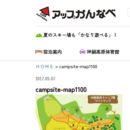
campsite-
夏のスキー場も「かなり遊べる」！
map1100|【公
式】アップかん
宿泊案内
神鍋高原体育館
なべ｜兵庫県豊
ＨＯＭＥ
>
campsite-map1100
岡市・関西 ア
2017.05.07
ウトドア・キャ
campsite-map1100
ンプ場・熱気
球・高原アクテ
ィビティ