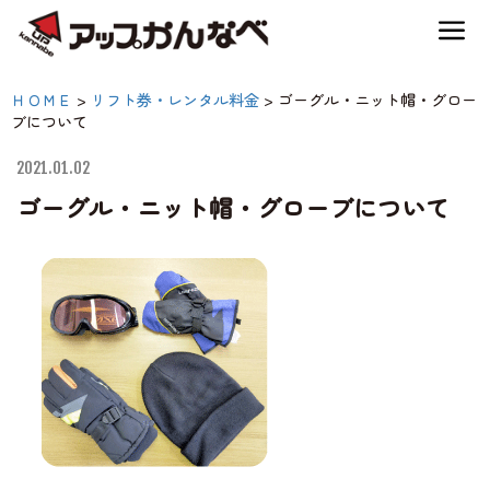
夏のスキー場も「かなり遊べる」！
ゴーグル・ニット帽・グ
ＨＯＭＥ
>
リフト券・レンタル料金
>
ゴーグル・ニット帽・グロー
神鍋高原キャンプ場
ブについて
ローブについて|【公式】
アップかんなべ｜兵庫県
2021.01.02
神鍋高原アクティビティ
ゴーグル・ニット帽・グローブについて
豊岡市・関西 アウトド
ア・キャンプ場・熱気
交通アクセス
球・高原アクティビティ
宿泊案内
神鍋高原体育館