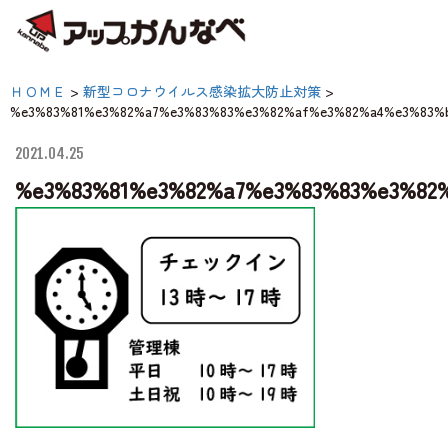
夏のスキー場も「かなり遊べる」！
%e3%83%81%e3%82%a7%e
ＨＯＭＥ
>
新型コロナウイルス感染拡大防止対策
>
神鍋高原キャンプ場
%e3%83%81%e3%82%a7%e3%83%83%e3%82%af%e3%82%a4%e3%83%
【公式】アップかんなべ
ア・キャンプ場・
2021.04.25
神鍋高原アクティビティ
%e3%83%81%e3%82%a7%e3%83%83%e3%82
交通アクセス
宿泊案内
神鍋高原体育館