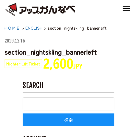
夏のスキー場も「かなり遊べる」！
section_nightskiing_banner
ＨＯＭＥ
>
ENGLISH
>
section_nightskiing_bannerleft
神鍋高原キャンプ場
【公式】アップかんなべ
2019.12.15
｜兵庫県豊岡市・関西
section_nightskiing_bannerleft
神鍋高原アクティビティ
アウトドア・キャンプ
場・熱気球・高原アクテ
交通アクセス
ィビティ
SEARCH
宿泊案内
神鍋高原体育館