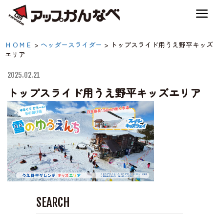
夏のスキー場も「かなり遊べる」！
トップスライド用うえ野
ＨＯＭＥ
>
ヘッダースライダー
>
トップスライド用うえ野平キッズ
神鍋高原キャンプ場
エリア
平キッズエリア|【公式】
アップかんなべ｜兵庫県
2025.02.21
神鍋高原アクティビティ
トップスライド用うえ野平キッズエリア
豊岡市・関西 アウトド
ア・キャンプ場・熱気
交通アクセス
球・高原アクティビティ
宿泊案内
神鍋高原体育館
SEARCH