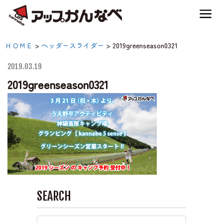
夏のスキー場も「かなり遊べる」！
2019greenseason0321|【公
ＨＯＭＥ
>
ヘッダースライダー
>
2019greenseason0321
神鍋高原キャンプ場
式】アップかんなべ｜兵
2019.03.19
庫県豊岡市・関西 アウ
2019greenseason0321
神鍋高原アクティビティ
トドア・キャンプ場・熱
気球・高原アクティビテ
交通アクセス
ィ
宿泊案内
SEARCH
神鍋高原体育館