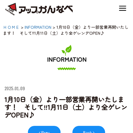
夏のスキー場も「かなり遊べる」！
1月10日（金）より一部営
ＨＯＭＥ
>
INFORMATION
>
1月10日（金）より一部営業再開いたし
神鍋高原キャンプ場
ます！ そして‼1月11日（土）より全ゲレンデOPEN♪
業再開いたします！ そ
して‼1月11日（土）より
神鍋高原アクティビティ
全ゲレンデOPEN♪|【公
INFORMATION
式】アップかんなべ｜兵
交通アクセス
庫県豊岡市・関西 アウ
2025.01.09
トドア・キャンプ場・熱
宿泊案内
1月10日（金）より一部営業再開いたしま
気球・高原アクティビテ
す！ そして‼1月11日（土）より全ゲレン
デOPEN♪
ィ
神鍋高原体育館
Prev
Back