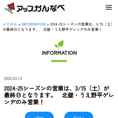
夏のスキー場も「かなり遊べる」！
2024-25シーズンの営業
ＨＯＭＥ
>
INFORMATION
>
2024-25シーズンの営業は、3/15（土）
神鍋高原キャンプ場
が最終日となります。 北壁・うえ野平ゲレンデのみ営業！
は、3/15（土）が最終日
となります。 北壁・う
神鍋高原アクティビティ
え野平ゲレンデのみ営
INFORMATION
業！|【公式】アップかん
交通アクセス
なべ｜兵庫県豊岡市・関
2025.03.13
西 アウトドア・キャン
宿泊案内
2024-25シーズンの営業は、3/15（土）が
プ場・熱気球・高原アク
最終日となります。 北壁・うえ野平ゲレ
ンデのみ営業！
ティビティ
神鍋高原体育館
Prev
Back