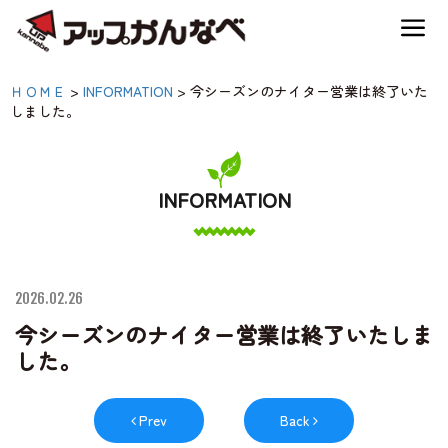
夏のスキー場も「かなり遊べる」！
今シーズンのナイター営
ＨＯＭＥ
>
INFORMATION
>
今シーズンのナイター営業は終了いた
神鍋高原キャンプ場
しました。
業は終了いたしました。|
【公式】アップかんなべ
神鍋高原アクティビティ
｜兵庫県豊岡市・関西
INFORMATION
アウトドア・キャンプ
交通アクセス
場・熱気球・高原アクテ
2026.02.26
ィビティ
宿泊案内
今シーズンのナイター営業は終了いたしま
した。
神鍋高原体育館
Prev
Back