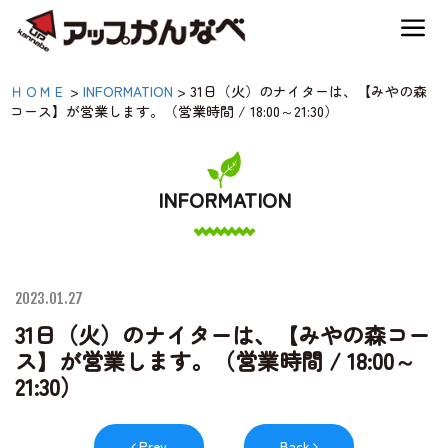
夏のスキー場も「かなり遊べる」！
31日（火）のナイター
ＨＯＭＥ
>
INFORMATION
>
31日（火）のナイターは、【みやの森
神鍋高原キャンプ場
コース】が営業します。（営業時間 / 18:00～21:30）
は、【みやの森コース】
が営業します。（営業時
神鍋高原アクティビティ
間 / 18:00～21:30）|【公
INFORMATION
式】アップかんなべ｜兵
交通アクセス
庫県豊岡市・関西 アウ
2023.01.27
トドア・キャンプ場・熱
宿泊案内
31日（火）のナイターは、【みやの森コー
気球・高原アクティビテ
ス】が営業します。（営業時間 / 18:00～
21:30）
ィ
神鍋高原体育館
Prev
Back