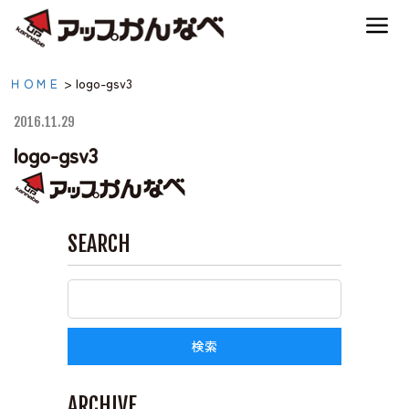
夏のスキー場も「かなり遊べる」！
logo-gsv3|【公式】アップ
ＨＯＭＥ
>
logo-gsv3
神鍋高原キャンプ場
かんなべ｜兵庫県豊岡
2016.11.29
市・関西 アウトドア・
logo-gsv3
神鍋高原アクティビティ
キャンプ場・熱気球・高
原アクティビティ
交通アクセス
SEARCH
宿泊案内
神鍋高原体育館
ARCHIVE