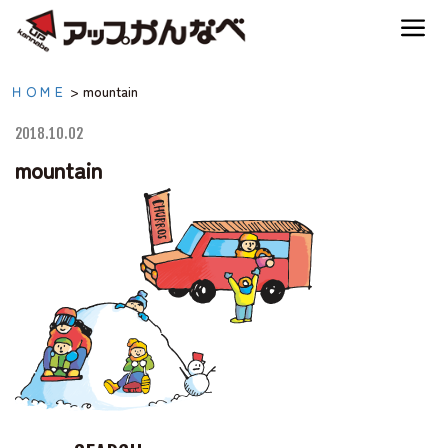
夏のスキー場も「かなり遊べる」！
mountain|【公式】アップ
ＨＯＭＥ
>
mountain
神鍋高原キャンプ場
かんなべ｜兵庫県豊岡
2018.10.02
市・関西 アウトドア・
mountain
神鍋高原アクティビティ
キャンプ場・熱気球・高
原アクティビティ
交通アクセス
宿泊案内
神鍋高原体育館