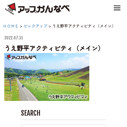
夏のスキー場も「かなり遊べる」！
うえ野平アクティビティ
ＨＯＭＥ
>
ピックアップ
>
うえ野平アクティビティ（メイン）
神鍋高原キャンプ場
（メイン）|【公式】アッ
2022.07.31
プかんなべ｜兵庫県豊岡
うえ野平アクティビティ（メイン）
神鍋高原アクティビティ
市・関西 アウトドア・
キャンプ場・熱気球・高
交通アクセス
原アクティビティ
宿泊案内
SEARCH
神鍋高原体育館