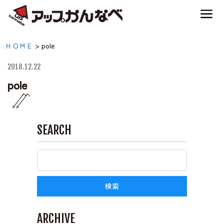
夏のスキー場も「かなり遊べる」！
pole|【公式】アップかん
ＨＯＭＥ
>
pole
神鍋高原キャンプ場
なべ｜兵庫県豊岡市・関
2018.12.22
西 アウトドア・キャン
pole
神鍋高原アクティビティ
プ場・熱気球・高原アク
ティビティ
交通アクセス
SEARCH
宿泊案内
神鍋高原体育館
ARCHIVE