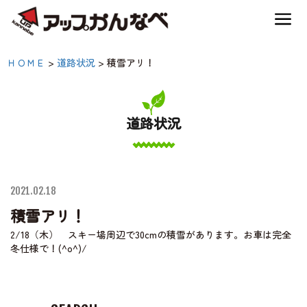
夏のスキー場も「かなり遊べる」！
積雪アリ！|【公式】アッ
ＨＯＭＥ
>
道路状況
>
積雪アリ！
神鍋高原キャンプ場
プかんなべ｜兵庫県豊岡
市・関西 アウトドア・
道路状況
神鍋高原アクティビティ
キャンプ場・熱気球・高
原アクティビティ
交通アクセス
2021.02.18
積雪アリ！
宿泊案内
2/18（木） スキー場周辺で30cmの積雪があります。お車は完全
冬仕様で！(^o^)/
神鍋高原体育館