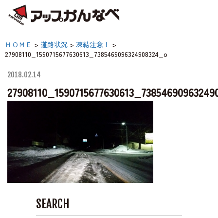
夏のスキー場も「かなり遊べる」！
27908110_159071567763061
ＨＯＭＥ
>
道路状況
>
凍結注意！
>
神鍋高原キャンプ場
27908110_1590715677630613_7385469096324908324_o
【公式】アップかんなべ
庫県豊岡市・関西 アウ
2018.02.14
神鍋高原アクティビティ
27908110_1590715677630613_73854690963249
ア・キャンプ場・熱気球
原アクティビティ
交通アクセス
宿泊案内
神鍋高原体育館
SEARCH