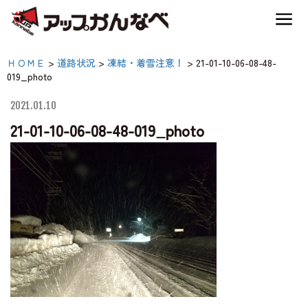
夏のスキー場も「かなり遊べる」！
21-01-10-06-08-48-
ＨＯＭＥ
>
道路状況
>
凍結・着雪注意！
>
21-01-10-06-08-48-
神鍋高原キャンプ場
019_photo
019_photo|【公式】アッ
プかんなべ｜兵庫県豊岡
2021.01.10
神鍋高原アクティビティ
21-01-10-06-08-48-019_photo
市・関西 アウトドア・
キャンプ場・熱気球・高
交通アクセス
原アクティビティ
宿泊案内
神鍋高原体育館