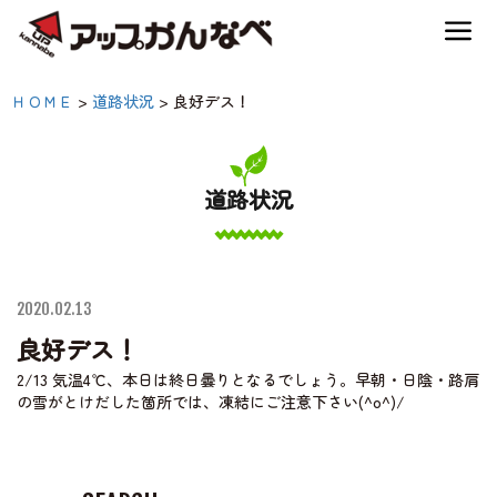
夏のスキー場も「かなり遊べる」！
良好デス！|【公式】アッ
ＨＯＭＥ
>
道路状況
>
良好デス！
神鍋高原キャンプ場
プかんなべ｜兵庫県豊岡
市・関西 アウトドア・
道路状況
神鍋高原アクティビティ
キャンプ場・熱気球・高
原アクティビティ
交通アクセス
2020.02.13
良好デス！
宿泊案内
2/13 気温4℃、本日は終日曇りとなるでしょう。早朝・日陰・路肩
の雪がとけだした箇所では、凍結にご注意下さい(^o^)/
神鍋高原体育館