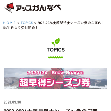
夏のスキー場も「かなり遊べる」！
2023-2024★超早得★シー
ＨＯＭＥ
>
TOPICS
>
2023-2024★超早得★シーズン券のご案内！
神鍋高原キャンプ場
10月1日より受付開始！！
券のご案内！ 10月1日よ
付開始！！|【公式】アッ
神鍋高原アクティビティ
んなべ｜兵庫県豊岡市・
TOPICS
西 アウトドア・キャン
交通アクセス
場・熱気球・高原アクテ
ティ
宿泊案内
神鍋高原体育館
2023.09.30
2023-2024★超早得★シーズン券のご案