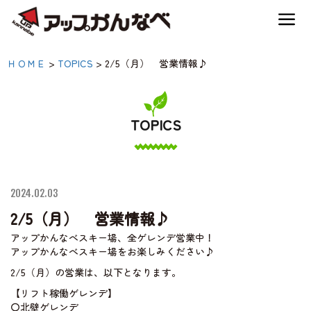
夏のスキー場も「かなり遊べる」！
2/5（月） 営業情報♪|
ＨＯＭＥ
>
TOPICS
>
2/5（月） 営業情報♪
神鍋高原キャンプ場
【公式】アップかんなべ
｜兵庫県豊岡市・関西
TOPICS
神鍋高原アクティビティ
アウトドア・キャンプ
場・熱気球・高原アクテ
交通アクセス
ィビティ
2024.02.03
2/5（月） 営業情報♪
宿泊案内
アップかんなべスキー場、全ゲレンデ営業中！
アップかんなべスキー場をお楽しみください♪
2/5（月）の営業は、以下となります。
神鍋高原体育館
【リフト稼働ゲレンデ】
〇北壁ゲレンデ