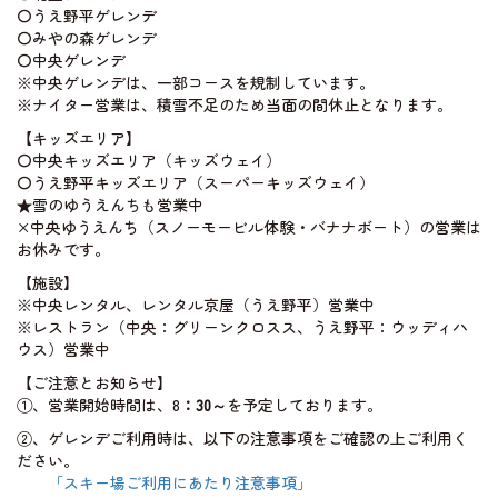
〇うえ野平ゲレンデ
〇みやの森ゲレンデ
〇中央ゲレンデ
ライブカメラ
※中央ゲレンデは、一部コースを規制しています。
※ナイター営業は、積雪不足のため当面の間休止となります。
【キッズエリア】
〇中央キッズエリア（キッズウェイ）
〇うえ野平キッズエリア（スーパーキッズウェイ）
★雪のゆうえんちも営業中
×中央ゆうえんち（スノーモービル体験・バナナボート）の営業は
お休みです。
【施設】
※中央レンタル、レンタル京屋（うえ野平）営業中
※レストラン（中央：グリーンクロスス、うえ野平：ウッディハ
ウス）営業中
【ご注意とお知らせ】
①、営業開始時間は、8
：30～
を予定しております。
②、ゲレンデご利用時は、以下の注意事項をご確認の上ご利用く
ださい。
「スキー場ご利用にあたり注意事項」