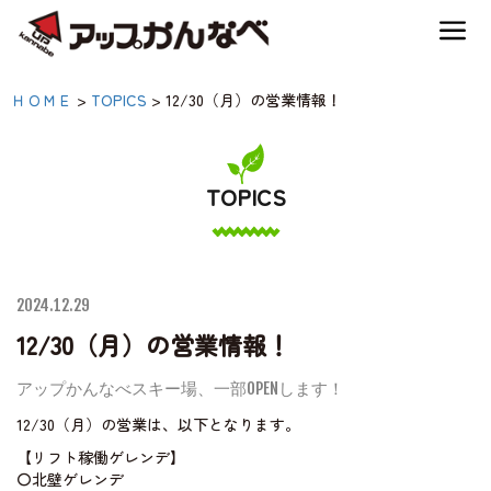
夏のスキー場も「かなり遊べる」！
12/30（月）の営業情
ＨＯＭＥ
>
TOPICS
>
12/30（月）の営業情報！
神鍋高原キャンプ場
報！|【公式】アップかん
なべ｜兵庫県豊岡市・関
TOPICS
神鍋高原アクティビティ
西 アウトドア・キャン
プ場・熱気球・高原アク
交通アクセス
ティビティ
2024.12.29
12/30（月）の営業情報！
宿泊案内
アップかんなべスキー場、一部OPENします！
12/30（月）の営業は、以下となります。
神鍋高原体育館
【リフト稼働ゲレンデ】
〇北壁ゲレンデ