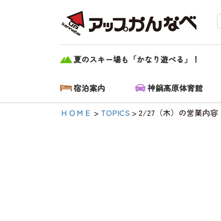
2/27（木）の営
夏のスキー場も「かなり遊べる」！
業内容！|【公
式】アップかん
宿泊案内
神鍋高原体育館
なべ｜兵庫県豊
ＨＯＭＥ
>
TOPICS
>
2/27（木）の営業内容
岡市・関西 ア
ウトドア・キャ
ンプ場・熱気
球・高原アクテ
ィビティ