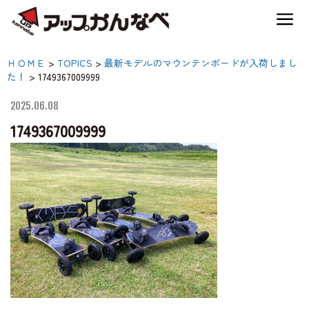
夏のスキー場も「かなり遊べる」！
1749367009999|【公式】ア
ＨＯＭＥ
>
TOPICS
>
最新モデルのマウンテンボードが入荷しまし
神鍋高原キャンプ場
た！
>
1749367009999
ップかんなべ｜兵庫県豊
岡市・関西 アウトド
2025.06.08
神鍋高原アクティビティ
1749367009999
ア・キャンプ場・熱気
球・高原アクティビティ
交通アクセス
宿泊案内
神鍋高原体育館