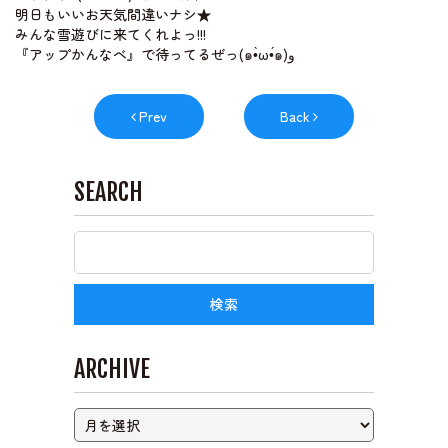
明日もいいお天気間違いナシ★
みんな雪遊びに来てくれよっ!!!
『アップかんなべ』で待ってるぜっ(๑•̀ω•́๑)و
ライブカメラ
Prev
Back
SEARCH
ARCHIVE