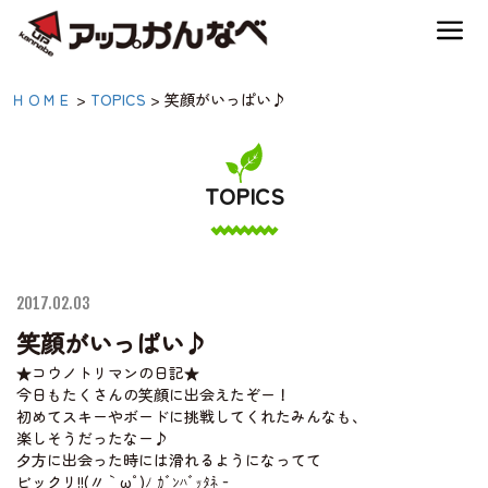
夏のスキー場も「かなり遊べる」！
笑顔がいっぱい♪|【公
ＨＯＭＥ
>
TOPICS
>
笑顔がいっぱい♪
神鍋高原キャンプ場
式】アップかんなべ｜兵
庫県豊岡市・関西 アウ
TOPICS
神鍋高原アクティビティ
トドア・キャンプ場・熱
気球・高原アクティビテ
交通アクセス
ィ
2017.02.03
笑顔がいっぱい♪
宿泊案内
★コウノトリマンの日記★
今日もたくさんの笑顔に出会えたぞー！
初めてスキーやボードに挑戦してくれたみんなも、
神鍋高原体育館
楽しそうだったなー♪
夕方に出会った時には滑れるようになってて
ビックリ!!(〃｀ωﾟ)ﾉ ｶﾞﾝﾊﾞｯﾀﾈ‐