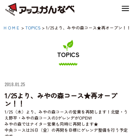
夏のスキー場も「かなり遊べる」！
1/25より、みやの森コー
ＨＯＭＥ
>
TOPICS
>
1/25より、みやの森コース★再オープン！！
神鍋高原キャンプ場
ス★再オープン！！|【公
式】アップかんなべ｜兵
TOPICS
神鍋高原アクティビティ
庫県豊岡市・関西 アウ
トドア・キャンプ場・熱
交通アクセス
気球・高原アクティビテ
2018.01.25
ィ
1/25より、みやの森コース★再オープ
宿泊案内
ン！！
1/25（木）より、みやの森コースの営業を再開します！北壁・う
え野平・みやの森コースの3ゲレンデがOPEN!!
神鍋高原体育館
みやの森ではナイター営業も同時に再開します★
中央コースは26日（金）の再開を目標にゲレンデ整備を行う予定