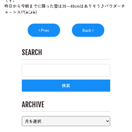
です。
昨日から今朝までに降った雪は30～40cmはありそう♪パウダーチ
ャ～ンス!?(๑´ڡ`๑)
ライブカメラ
Prev
Back
SEARCH
ARCHIVE