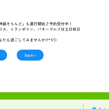
神鍋そらんど』も運行開始♪予約受付中！
ロス、トランポリン、パターゴルフは土日祝日
過ごしてみませんか!?*´∀`)ﾉ
Back