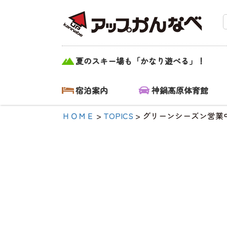
グリーンシーズ
夏のスキー場も「かなり遊べる」！
ン営業中！|【公
式】アップかん
宿泊案内
神鍋高原体育館
なべ｜兵庫県豊
ＨＯＭＥ
>
TOPICS
>
グリーンシーズン営業
岡市・関西 ア
ウトドア・キャ
ンプ場・熱気
球・高原アクテ
ィビティ