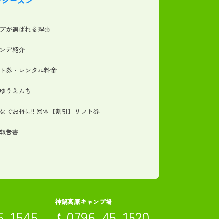
ーシーズン
プが選ばれる理由
ンデ紹介
ト券・レンタル料金
ゆうえんち
なでお得に!! 団体【割引】リフト券
報告書
神鍋高原キャンプ場
5-1545
0796-45-1520