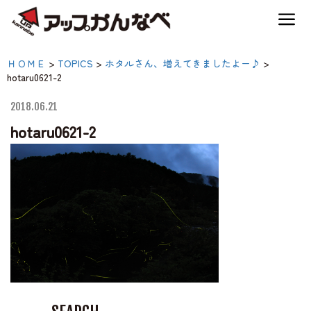
夏のスキー場も「かなり遊べる」！
hotaru0621-2|【公式】ア
ＨＯＭＥ
>
TOPICS
>
ホタルさん、増えてきましたよー♪
>
神鍋高原キャンプ場
hotaru0621-2
ップかんなべ｜兵庫県豊
岡市・関西 アウトド
2018.06.21
神鍋高原アクティビティ
hotaru0621-2
ア・キャンプ場・熱気
球・高原アクティビティ
交通アクセス
宿泊案内
神鍋高原体育館