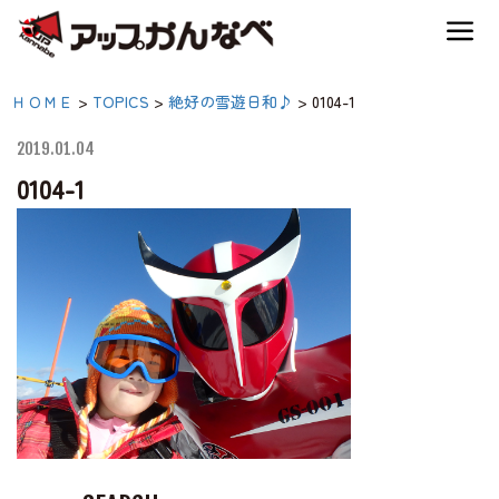
夏のスキー場も「かなり遊べる」！
0104-1|【公式】アップか
ＨＯＭＥ
>
TOPICS
>
絶好の雪遊日和♪
>
0104-1
神鍋高原キャンプ場
んなべ｜兵庫県豊岡市・
2019.01.04
関西 アウトドア・キャ
0104-1
神鍋高原アクティビティ
ンプ場・熱気球・高原ア
クティビティ
交通アクセス
宿泊案内
神鍋高原体育館