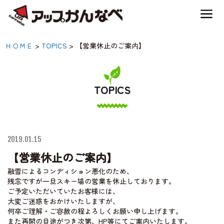
夏のスキー場も「かなり遊べる」！
【営業休止のご案内】|
ＨＯＭＥ
>
TOPICS
>
【営業休止のご案内】
神鍋高原キャンプ場
【公式】アップかんなべ
｜兵庫県豊岡市・関西
TOPICS
神鍋高原アクティビティ
アウトドア・キャンプ
場・熱気球・高原アクテ
交通アクセス
ィビティ
2019.01.15
【営業休止のご案内】
宿泊案内
融雪によるコンディション悪化のため、
残念ですが一旦スキー場の営業を休止しております。
ご予定いただいていたお客様には、
神鍋高原体育館
大変ご迷惑をおかけいたしますが、
何卒ご理解・ご容赦の程よろしくお願い申し上げます。
また再開の目途がつき次第、HP等にてご案内いたします。