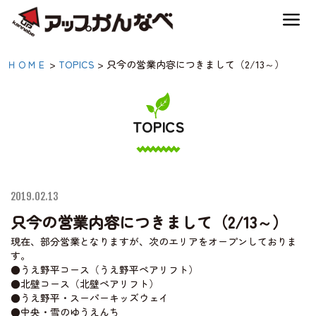
夏のスキー場も「かなり遊べる」！
只今の営業内容につきま
ＨＯＭＥ
>
TOPICS
>
只今の営業内容につきまして（2/13～）
神鍋高原キャンプ場
して（2/13～）|【公式】
アップかんなべ｜兵庫県
TOPICS
神鍋高原アクティビティ
豊岡市・関西 アウトド
ア・キャンプ場・熱気
交通アクセス
球・高原アクティビティ
2019.02.13
只今の営業内容につきまして（2/13～）
宿泊案内
現在、部分営業となりますが、次のエリアをオープンしておりま
す。
●うえ野平コース（うえ野平ペアリフト）
神鍋高原体育館
●北壁コース（北壁ペアリフト）
●うえ野平・スーパーキッズウェイ
●中央・雪のゆうえんち