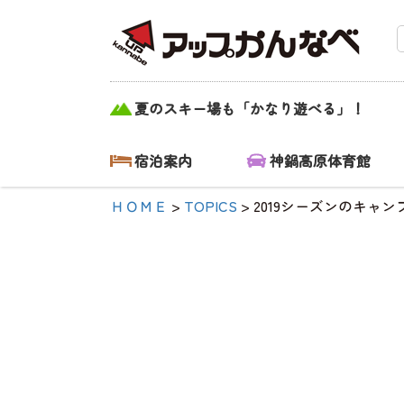
2019シーズンの
夏のスキー場も「かなり遊べる」！
キャンプ受付は
3/1から|【公式】
宿泊案内
神鍋高原体育館
アップかんなべ
ＨＯＭＥ
>
TOPICS
>
2019シーズンのキャン
｜兵庫県豊岡
市・関西 アウ
トドア・キャン
プ場・熱気球・
高原アクティビ