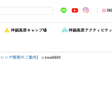
ENG
神鍋高原キャンプ場
神鍋高原アクティビテ
ゲレンデ規制のご案内】
>
kisei0609