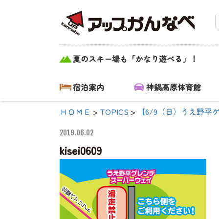
kisei0609|【公
夏のスキー場も「かなり遊べる」！
式】アップかん
なべ｜兵庫県豊
宿泊案内
神鍋高原体育館
岡市・関西 ア
ＨＯＭＥ
>
TOPICS
>
【6/9（日）うえ野平
ウトドア・キャ
2019.06.02
ンプ場・熱気
kisei0609
球・高原アクテ
ィビティ