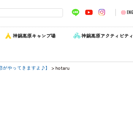
ENG
神鍋高原キャンプ場
神鍋高原アクティビテ
節がやってきますよ♪】
>
hotaru