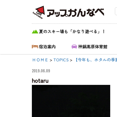
hotaru|【公式】
夏のスキー場も「かなり遊べる」！
アップかんなべ
｜兵庫県豊岡
宿泊案内
神鍋高原体育館
市・関西 アウ
ＨＯＭＥ
>
TOPICS
>
【今年も、ホタルの季
トドア・キャン
2019.06.09
プ場・熱気球・
hotaru
高原アクティビ
ティ