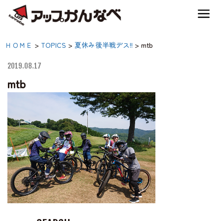
夏のスキー場も「かなり遊べる」！
mtb|【公式】アップかん
ＨＯＭＥ
>
TOPICS
>
夏休み後半戦デス!!
>
mtb
神鍋高原キャンプ場
なべ｜兵庫県豊岡市・関
2019.08.17
西 アウトドア・キャン
mtb
神鍋高原アクティビティ
プ場・熱気球・高原アク
ティビティ
交通アクセス
宿泊案内
神鍋高原体育館