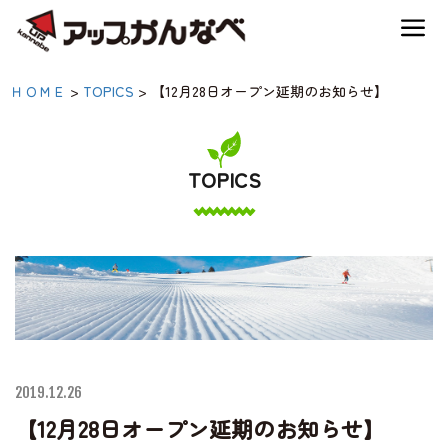
夏のスキー場も「かなり遊べる」！
【12月28日オープン延期
ＨＯＭＥ
>
TOPICS
>
【12月28日オープン延期のお知らせ】
神鍋高原キャンプ場
のお知らせ】|【公式】ア
ップかんなべ｜兵庫県豊
TOPICS
神鍋高原アクティビティ
岡市・関西 アウトド
ア・キャンプ場・熱気
交通アクセス
球・高原アクティビティ
宿泊案内
2019.12.26
神鍋高原体育館
【12月28日オープン延期のお知らせ】