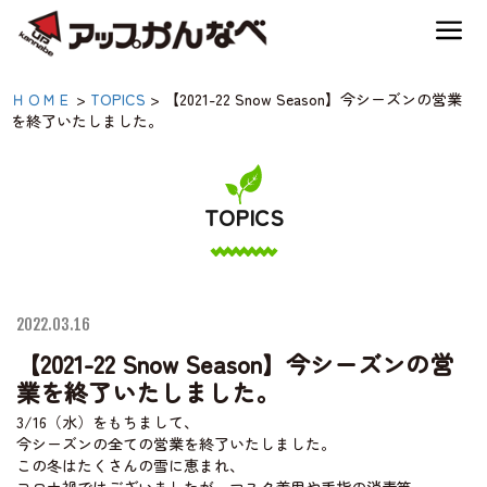
夏のスキー場も「かなり遊べる」！
【2021-22 Snow Season】
ＨＯＭＥ
>
TOPICS
>
【2021-22 Snow Season】今シーズンの営業
神鍋高原キャンプ場
を終了いたしました。
今シーズンの営業を終了
いたしました。|【公式】
神鍋高原アクティビティ
アップかんなべ｜兵庫県
TOPICS
豊岡市・関西 アウトド
交通アクセス
ア・キャンプ場・熱気
2022.03.16
球・高原アクティビティ
宿泊案内
【2021-22 Snow Season】今シーズンの営
業を終了いたしました。
3/16（水）をもちまして、
神鍋高原体育館
今シーズンの全ての営業を終了いたしました。
この冬はたくさんの雪に恵まれ、