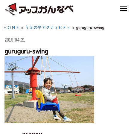
夏のスキー場も「かなり遊べる」！
guruguru-swing|【公式】
ＨＯＭＥ
>
うえの平アクティビティ
>
guruguru-swing
神鍋高原キャンプ場
アップかんなべ｜兵庫県
2019.04.21
豊岡市・関西 アウトド
guruguru-swing
神鍋高原アクティビティ
ア・キャンプ場・熱気
球・高原アクティビティ
交通アクセス
宿泊案内
神鍋高原体育館