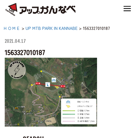
夏のスキー場も「かなり遊べる」！
1563327010187|【公式】ア
ＨＯＭＥ
>
UP MTB PARK IN KANNABE
>
1563327010187
神鍋高原キャンプ場
ップかんなべ｜兵庫県豊
2021.04.17
岡市・関西 アウトド
1563327010187
神鍋高原アクティビティ
ア・キャンプ場・熱気
球・高原アクティビティ
交通アクセス
宿泊案内
神鍋高原体育館