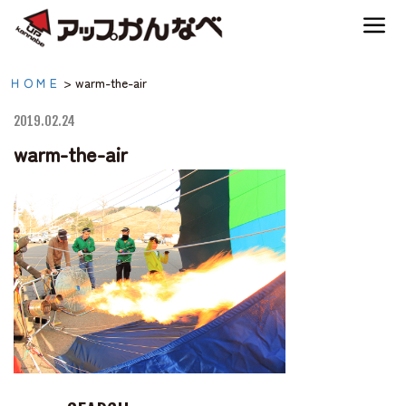
夏のスキー場も「かなり遊べる」！
warm-the-air|【公式】ア
ＨＯＭＥ
>
warm-the-air
神鍋高原キャンプ場
ップかんなべ｜兵庫県豊
2019.02.24
岡市・関西 アウトド
warm-the-air
神鍋高原アクティビティ
ア・キャンプ場・熱気
球・高原アクティビティ
交通アクセス
宿泊案内
神鍋高原体育館