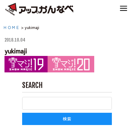
夏のスキー場も「かなり遊べる」！
yukimaji|【公式】アップ
ＨＯＭＥ
>
yukimaji
神鍋高原キャンプ場
かんなべ｜兵庫県豊岡
2018.10.04
市・関西 アウトドア・
yukimaji
神鍋高原アクティビティ
キャンプ場・熱気球・高
原アクティビティ
交通アクセス
SEARCH
宿泊案内
神鍋高原体育館