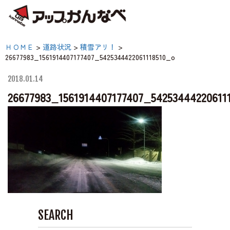
夏のスキー場も「かなり遊べる」！
26677983_1561914407177407
ＨＯＭＥ
>
道路状況
>
積雪アリ！
>
神鍋高原キャンプ場
26677983_1561914407177407_5425344422061118510_o
【公式】アップかんなべ
庫県豊岡市・関西 アウ
2018.01.14
神鍋高原アクティビティ
26677983_1561914407177407_54253444220611
ア・キャンプ場・熱気球
原アクティビティ
交通アクセス
宿泊案内
神鍋高原体育館
SEARCH